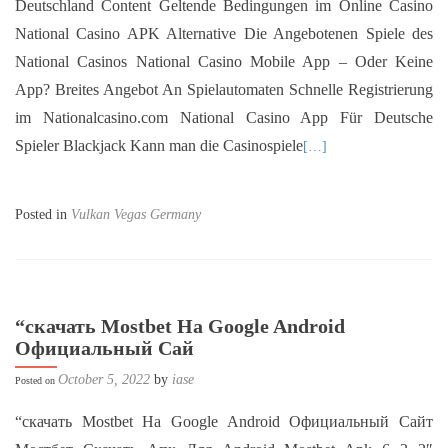
Deutschland Content Geltende Bedingungen im Online Casino
National Casino APK Alternative Die Angebotenen Spiele des
National Casinos National Casino Mobile App – Oder Keine
App? Breites Angebot An Spielautomaten Schnelle Registrierung
im Nationalcasino.com National Casino App Für Deutsche
Spieler Blackjack Kann man die Casinospiele
[…]
Posted in
Vulkan Vegas Germany
“скачать Mostbet На Google Android
Официальный Сай
October 5, 2022
by
iase
Posted on
“скачать Mostbet На Google Android Официальный Сайт