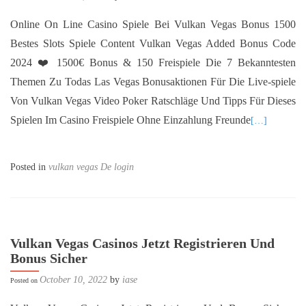
Online On Line Casino Spiele Bei Vulkan Vegas Bonus 1500
Bestes Slots Spiele Content Vulkan Vegas Added Bonus Code
2024 ❤️ 1500€ Bonus & 150 Freispiele Die 7 Bekanntesten
Themen Zu Todas Las Vegas Bonusaktionen Für Die Live-spiele
Von Vulkan Vegas Video Poker Ratschläge Und Tipps Für Dieses
Spielen Im Casino Freispiele Ohne Einzahlung Freunde
[…]
Posted in
vulkan vegas De login
Vulkan Vegas Casinos Jetzt Registrieren Und
Bonus Sicher
October 10, 2022
by
iase
Posted on