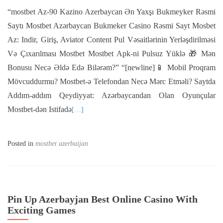
“mostbet Az-90 Kazino Azerbaycan Ən Yaxşı Bukmeyker Rəsmi
Saytı Mostbet Azərbaycan Bukmeker Casino Rəsmi Sayt Мosbet
Az: Indir, Giriş, Aviator Content Pul Vəsaitlərinin Yerləşdirilməsi
Və Çıxarılması Mostbet Mostbet Apk-ni Pulsuz Yüklə 🎁 Mən
Bonusu Necə Əldə Edə Bilərəm?” “[newline]📱 Mobil Proqram
Mövcuddurmu? Mostbet-ə Telefondan Necə Mərc Etməli? Saytda
Addım-addım Qeydiyyat: Azərbaycandan Olan Oyunçular
Mostbet-dən Istifadə
[…]
Posted in
mostbet azerbaijan
Pin Up Azerbayjan Best Online Casino With
Exciting Games