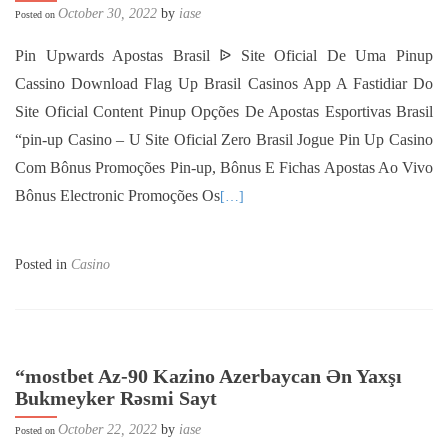
October 30, 2022
by
iase
Posted on
Pin Upwards Apostas Brasil ᐉ Site Oficial De Uma Pinup
Cassino Download Flag Up Brasil️ Casinos App A Fastidiar Do
Site Oficial Content Pinup Opções De Apostas Esportivas Brasil
“pin-up Casino – U Site Oficial Zero Brasil Jogue Pin Up Casino
Com Bônus Promoções Pin-up, Bônus E Fichas Apostas Ao Vivo
Bônus Electronic Promoções Os
[…]
Posted in
Casino
“mostbet Az-90 Kazino Azerbaycan Ən Yaxşı
Bukmeyker Rəsmi Sayt
October 22, 2022
by
iase
Posted on