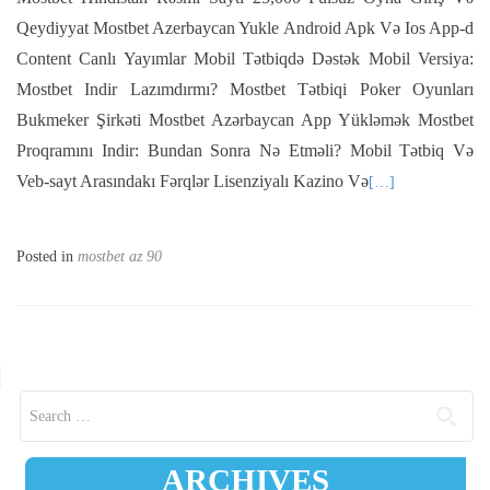
Qeydiyyat Mostbet Azerbaycan Yukle Android Apk Və Ios App-d
Content Canlı Yayımlar Mobil Tətbiqdə Dəstək Mobil Versiya:
Mostbet Indir Lazımdırmı? Mostbet Tətbiqi Poker Oyunları
Bukmeker Şirkəti Mostbet Azərbaycan App Yükləmək Mostbet
Proqramını Indir: Bundan Sonra Nə Etməli? Mobil Tətbiq Və
Veb-sayt Arasındakı Fərqlər Lisenziyalı Kazino Və
[…]
Posted in
mostbet az 90
Posts navigation
Search for:
ARCHIVES