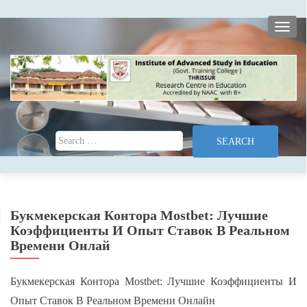
TOGG
Search for:
Букмекерская Контора Mostbet: Лучшие
Коэффициенты И Опыт Ставок В Реальном
Времени Онлай
Букмекерская Контора Mostbet: Лучшие Коэффициенты И
Опыт Ставок В Реальном Времени Онлайн