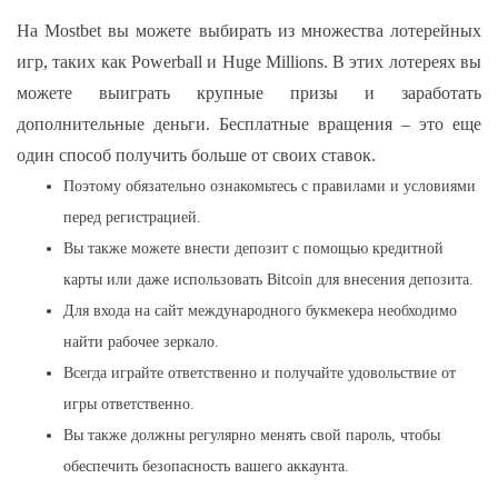
На Mostbet вы можете выбирать из множества лотерейных
игр, таких как Powerball и Huge Millions. В этих лотереях вы
можете выиграть крупные призы и заработать
дополнительные деньги. Бесплатные вращения – это еще
один способ получить больше от своих ставок.
Поэтому обязательно ознакомьтесь с правилами и условиями
перед регистрацией.
Вы также можете внести депозит с помощью кредитной
карты или даже использовать Bitcoin для внесения депозита.
Для входа на сайт международного букмекера необходимо
найти рабочее зеркало.
Всегда играйте ответственно и получайте удовольствие от
игры ответственно.
Вы также должны регулярно менять свой пароль, чтобы
обеспечить безопасность вашего аккаунта.