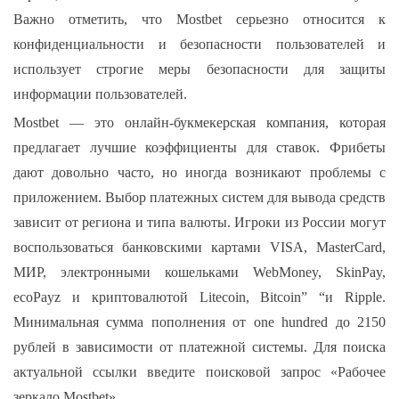
Важно отметить, что Mostbet серьезно относится к
конфиденциальности и безопасности пользователей и
использует строгие меры безопасности для защиты
информации пользователей.
Mostbet — это онлайн-букмекерская компания, которая
предлагает лучшие коэффициенты для ставок. Фрибеты
дают довольно часто, но иногда возникают проблемы с
приложением. Выбор платежных систем для вывода средств
зависит от региона и типа валюты. Игроки из России могут
воспользоваться банковскими картами VISA, MasterCard,
МИР, электронными кошельками WebMoney, SkinPay,
ecoPayz и криптовалютой Litecoin, Bitcoin” “и Ripple.
Минимальная сумма пополнения от one hundred до 2150
рублей в зависимости от платежной системы. Для поиска
актуальной ссылки введите поисковой запрос «Рабочее
зеркало Mostbet».