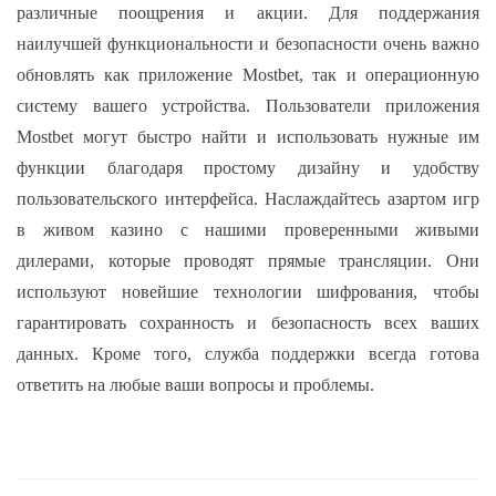
различные поощрения и акции. Для поддержания
наилучшей функциональности и безопасности очень важно
обновлять как приложение Mostbet, так и операционную
систему вашего устройства. Пользователи приложения
Mostbet могут быстро найти и использовать нужные им
функции благодаря простому дизайну и удобству
пользовательского интерфейса. Наслаждайтесь азартом игр
в живом казино с нашими проверенными живыми
дилерами, которые проводят прямые трансляции. Они
используют новейшие технологии шифрования, чтобы
гарантировать сохранность и безопасность всех ваших
данных. Кроме того, служба поддержки всегда готова
ответить на любые ваши вопросы и проблемы.