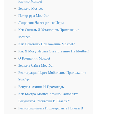
Казино Mostbet
Зеркало Mostbet
Покер-рум Мостбет
Лицензия На Азартные Игры
Как Скачать И Установить Приложение
Mostbet?
Как Обновить Приложение Mostbet?
Как Я Могу Играть Ответственно На Mostbet?
О Компании Mostbet
Зеркала Сайта Мостбет
Регистрация Через Мобильное Приложение
Mostbet
Бонусы, Акции И Промокоды
Как Быстро Mostbet Казино Обновляет
Результаты” “событий И Ставок?”
Регистрируйтесь И Совершайте Полеты В