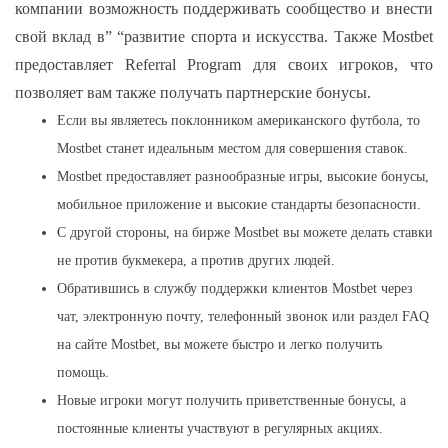
компании возможность поддерживать сообщество и внести
свой вклад в” “развитие спорта и искусства. Также Mostbet
предоставляет Referral Program для своих игроков, что
позволяет вам также получать партнерские бонусы.
Если вы являетесь поклонником американского футбола, то
Mostbet станет идеальным местом для совершения ставок.
Mostbet предоставляет разнообразные игры, высокие бонусы,
мобильное приложение и высокие стандарты безопасности.
С другой стороны, на бирже Mostbet вы можете делать ставки
не против букмекера, а против других людей.
Обратившись в службу поддержки клиентов Mostbet через
чат, электронную почту, телефонный звонок или раздел FAQ
на сайте Mostbet, вы можете быстро и легко получить
помощь.
Новые игроки могут получить приветственные бонусы, а
постоянные клиенты участвуют в регулярных акциях.