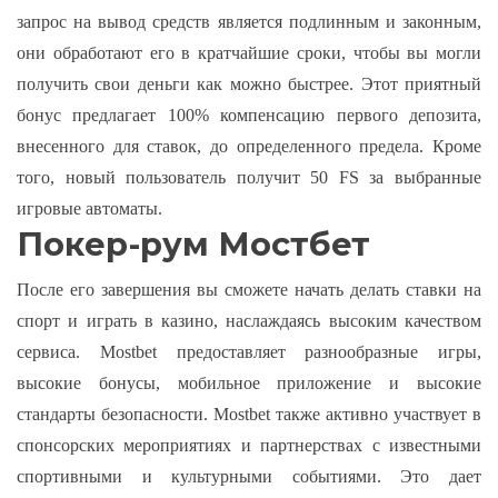
запрос на вывод средств является подлинным и законным,
они обработают его в кратчайшие сроки, чтобы вы могли
получить свои деньги как можно быстрее. Этот приятный
бонус предлагает 100% компенсацию первого депозита,
внесенного для ставок, до определенного предела. Кроме
того, новый пользователь получит 50 FS за выбранные
игровые автоматы.
Покер-рум Мостбет
После его завершения вы сможете начать делать ставки на
спорт и играть в казино, наслаждаясь высоким качеством
сервиса. Mostbet предоставляет разнообразные игры,
высокие бонусы, мобильное приложение и высокие
стандарты безопасности. Mostbet также активно участвует в
спонсорских мероприятиях и партнерствах с известными
спортивными и культурными событиями. Это дает