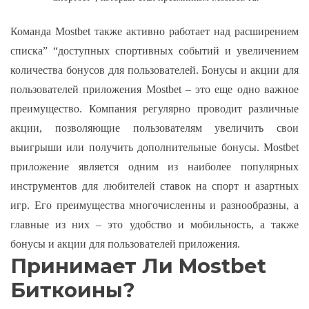
Команда Mostbet также активно работает над расширением
списка” “доступных спортивных событий и увеличением
количества бонусов для пользователей. Бонусы и акции для
пользователей приложения Mostbet – это еще одно важное
преимущество. Компания регулярно проводит различные
акции, позволяющие пользователям увеличить свои
выигрыши или получить дополнительные бонусы. Mostbet
приложение является одним из наиболее популярных
инструментов для любителей ставок на спорт и азартных
игр. Его преимущества многочисленны и разнообразны, а
главные из них – это удобство и мобильность, а также
бонусы и акции для пользователей приложения.
Принимает Ли Mostbet
Биткоины?