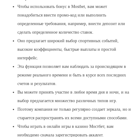
Чтобы использовать бонус в Mostbet, вам может
понадобиться ввести промо-код или выполнить
определенные требования, например, внести депозит или
сделать определенное количество ставок.
Оно предлагает широкий выбор спортивных событий,
высокие коэффициенты, быстрые выплаты и простой
интерфейс.
Эта функция позволяет вам наблюдать за происходящим в
режиме реального времени и быть в курсе всех последних
счетов и результатов.
Вы можете принять участие в любое время дня и ночи, и на
выбор предлагается множество различных типов игр.
Поэтому компания не только регулярно создает зеркала, но и
старается распространять их всеми доступными способами.
Чтобы играть в онлайн игры в казино Мостбет, вам
необходимо сначала зарегистрировать аккаунт.