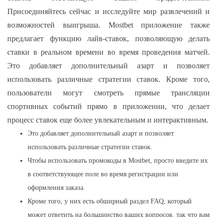
Присоединяйтесь сейчас и исследуйте мир развлечений и
возможностей выигрыша. Mostbet приложение также
предлагает функцию лайв-ставок, позволяющую делать
ставки в реальном времени во время проведения матчей.
Это добавляет дополнительный азарт и позволяет
использовать различные стратегии ставок. Кроме того,
пользователи могут смотреть прямые трансляции
спортивных событий прямо в приложении, что делает
процесс ставок еще более увлекательным и интерактивным.
Это добавляет дополнительный азарт и позволяет
использовать различные стратегии ставок.
Чтобы использовать промокоды в Mostbet, просто введите их
в соответствующее поле во время регистрации или
оформления заказа.
Кроме того, у них есть обширный раздел FAQ, который
может ответить на большинство ваших вопросов, так что вам