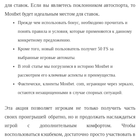
для ставок. Если вы являетесь поклонником автоспорта, то
Mostbet будет идеальным местом для ставок.
Прежде чем использовать бонус, необходимо прочитать и
понять правила и условия, которые применяются к данному
конкретному предложению.
Кроме того, новый пользователь получит 50 FS за
выбранные игровые автоматы.
В этой статье мы погрузимся в историю Mostbet и
рассмотрим его ключевые аспекты и преимущества.
Фактически, клиенты Mostbet. com, играющие через зеркало,
остаются незащищенными в случае спорных ситуаций.
Эта акция позволяет игрокам не только получить часть
своих проигрышей обратно, но и продолжать наслаждаться
игрой с дополнительным комфортом. Чтобы
воспользоваться кэшбеком, достаточно просто участвовать в