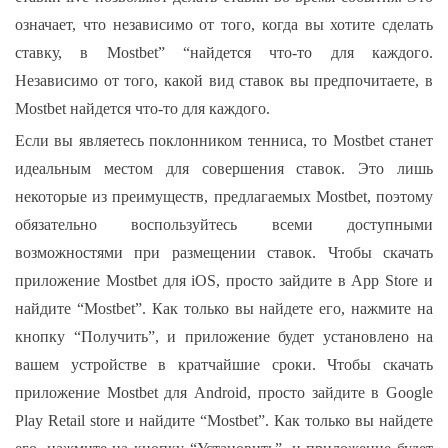
означает, что независимо от того, когда вы хотите сделать
ставку, в Mostbet” “найдется что-то для каждого.
Независимо от того, какой вид ставок вы предпочитаете, в
Mostbet найдется что-то для каждого.
Если вы являетесь поклонником тенниса, то Mostbet станет
идеальным местом для совершения ставок. Это лишь
некоторые из преимуществ, предлагаемых Mostbet, поэтому
обязательно воспользуйтесь всеми доступными
возможностями при размещении ставок. Чтобы скачать
приложение Mostbet для iOS, просто зайдите в App Store и
найдите “Mostbet”. Как только вы найдете его, нажмите на
кнопку “Получить”, и приложение будет установлено на
вашем устройстве в кратчайшие сроки. Чтобы скачать
приложение Mostbet для Android, просто зайдите в Google
Play Retail store и найдите “Mostbet”. Как только вы найдете