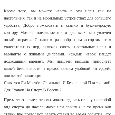
Кроме того, вы можете играть в эти игры как на
настольных, так и на мобильных устройствах для большего
удобства. Добро пожаловать в казино и букмекерскую
контору Mostbet, идеальное место для всех, кто увлечен
онлайн-играми. С нашим разнообразным ассортиментом
увлекательных игр, включая слоты, настольные игры и
варианты с живыми дилерами, каждый игрок найдет
подходящий вариант. Мы придаем высший приоритет
вашей безопасности и предоставляем удобный интерфейс
для легкой навигации.
Является Ли Мостбет Легальной И Безопасной Платформой
Для Ставок На Спорт В России?
Пре-матч означает, что вы можете сделать ставку на любой
вид спорта до начала матча или события, в то время как
ставки live позволяют делать ставки во время события. Это