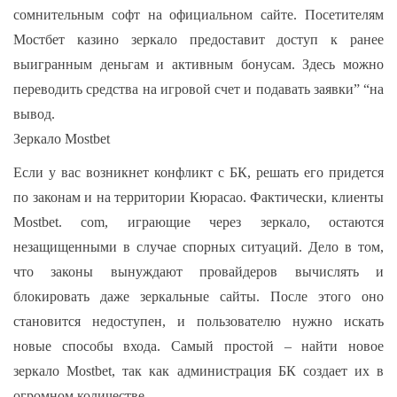
сомнительным софт на официальном сайте. Посетителям
Мостбет казино зеркало предоставит доступ к ранее
выигранным деньгам и активным бонусам. Здесь можно
переводить средства на игровой счет и подавать заявки” “на
вывод.
Зеркало Mostbet
Если у вас возникнет конфликт с БК, решать его придется
по законам и на территории Кюрасао. Фактически, клиенты
Mostbet. com, играющие через зеркало, остаются
незащищенными в случае спорных ситуаций. Дело в том,
что законы вынуждают провайдеров вычислять и
блокировать даже зеркальные сайты. После этого оно
становится недоступен, и пользователю нужно искать
новые способы входа. Самый простой – найти новое
зеркало Mostbet, так как администрация БК создает их в
огромном количестве.