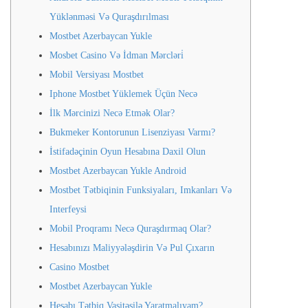
Yüklənməsi Və Quraşdırılması
Mostbet Azerbaycan Yukle
Mosbet Casino Və İdman Mərcləri̇
Mobil Versiyası Mostbet
Iphone Mostbet Yüklemek Üçün Necə
İlk Mərcinizi Necə Etmək Olar?
Bukmeker Kontorunun Lisenziyası Varmı?
İstifadəçinin Oyun Hesabına Daxil Olun
Mostbet Azerbaycan Yukle Android
Mostbet Tətbiqinin Funksiyaları, Imkanları Və
Interfeysi
Mobil Proqramı Necə Quraşdırmaq Olar?
Hesabınızı Maliyyələşdirin Və Pul Çıxarın
Casino Mostbet
Mostbet Azerbaycan Yukle
Hesabı Tətbiq Vasitəsilə Yaratmalıyam?