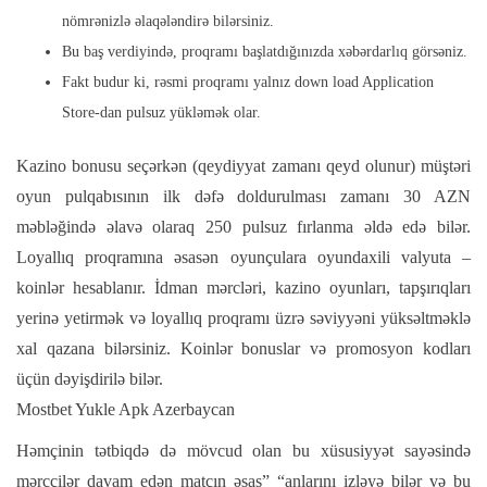
nömrənizlə əlaqələndirə bilərsiniz.
Bu baş verdiyində, proqramı başlatdığınızda xəbərdarlıq görsəniz.
Fakt budur ki, rəsmi proqramı yalnız down load Application
Store-dan pulsuz yükləmək olar.
Kazino bonusu seçərkən (qeydiyyat zamanı qeyd olunur) müştəri
oyun pulqabısının ilk dəfə doldurulması zamanı 30 AZN
məbləğində əlavə olaraq 250 pulsuz fırlanma əldə edə bilər.
Loyallıq proqramına əsasən oyunçulara oyundaxili valyuta –
koinlər hesablanır. İdman mərcləri, kazino oyunları, tapşırıqları
yerinə yetirmək və loyallıq proqramı üzrə səviyyəni yüksəltməklə
xal qazana bilərsiniz. Koinlər bonuslar və promosyon kodları
üçün dəyişdirilə bilər.
Mostbet Yukle Apk Azerbaycan
Həmçinin tətbiqdə də mövcud olan bu xüsusiyyət sayəsində
mərcçilər davam edən matçın əsas” “anlarını izləyə bilər və bu