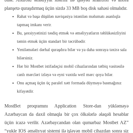
planşetə quraşdırmaq üçün sizdə 33 MB boş disk sahəsi olmalıdır.
Rahat və başa düşülən naviqasiya istənilən məlumatı asanlıqla
tapmaq imkanı verir.
Bu, şəxsiyyətinizi təsdiq etmək və əməliyyatların təhlükəsizliyini
təmin etmək üçün standart bir təcrübədir.
Yeniləmələri dərhal quraşdıra bilər və ya daha sonraya təxirə sala
bilərsiniz.
Hər bir Mostbet istifadəçisi mobil cihazlarından tətbiq vasitəsilə
canlı mərcləri izləyə və eyni vaxtda weil mərc qoya bilər.
Onu açmaq üçün üç paralel xətt formada düyməyə basmağınız
kifayətdir.
MostBet proqramını Application Store-dan yükləməyə
Azərbaycan da daxil olmaqla bir çox ölkələrlə əlaqəli hesablar
üçün icazə verilir. Azərbaycandan olan qumarbaz Mostbet AZ”
“yukle IOS əməliyyat sistemi ilə işləyən mobil cihazdan sonra siz