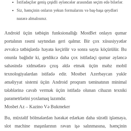
İstifadəçilər geniş çeşidli əyləncələr arasından seçim edə bilərlər.
Siz, həmçinin onların yekun formalarını və baş-başa qeydləri
nəzərə almalısınız.
Android üçün tətbiqin funksionallığı MostBet onlayn qumar
portalının rəsmi saytından geri qalmır. Bir çox xüsusiyyətlər
əvvəlcə tətbiqlərdə həyata keçirilir və sonra sayta köçürülür. Bu
onunla bağlıdır ki, getdikcə daha çox istifadəçi qumar əyləncə
sahəsində xidmətlərə çıxış əldə etmək üçün məhz mobil
texnologiyalardan istifadə edir. Mostbet Azerbaycan yukle
əməliyyat sistemi üçün Android proqram təminatının minimal
tələblərinə cavab vermək üçün istifadə olunan cihazın texniki
parametrlərini yoxlamaq lazımdır.
Mosbet Az – Kazino Və Bukmeker
Bu, müxtəlif bölmələrdən hərəkət edərkən daha sürətli işləməyə,
slot machine maşınlarının rəvan işə salınmasına, həmçinin