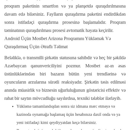
proqram paketinin smartfon və ya planşetdə quraşdırılmasına
davam edə bilərsiniz. Faylların quraşdırma paketini endirdikdən
sonra istifadəçi quraşdırma prosesinə başlamalıdır. Proqram
təminatının quraşdırılması prosesi avtomatik həyata keçirilir.
Android Üçün Mostbet Arizona Proqramını Yükləmək Və
Quraşdırmaq Üçün Ətraflı Təlimat
Beləliklə, o transmilli şirkətin statusuna sahibdir və heç bir şəkildə
Azərbaycan qanunvericiliyini pozmur. Mostbet az-ın əsas
üstünlüklərindən biri bazarın bütün yeni trendlərinə və
oyuncuların arzularına sürətli reaksiyadır. Şirkətin təsis edilməsi
anında müasirlik və biznesin uğurluluğunun göstəricisi effektiv və
rahat bir saytın mövcudluğu sayılırdısa, texniki tələblər ilərləyib.
Yükləmə tamamlandıqdan sonra siz idmana mərc etməyə və
kazinoda oynamağa başlamaq üçün hesabınıza daxil onda və ya
yeni istifadəçi kimi qeydiyyatdan keçə bilərsiniz.