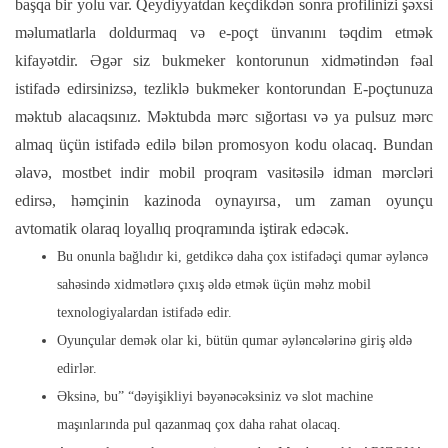
başqa bir yolu var. Qeydiyyatdan keçdikdən sonra profilinizi şəxsi
məlumatlarla doldurmaq və e-poçt ünvanını təqdim etmək
kifayətdir. Əgər siz bukmeker kontorunun xidmətindən fəal
istifadə edirsinizsə, tezliklə bukmeker kontorundan E-poçtunuza
məktub alacaqsınız. Məktubda mərc sığortası və ya pulsuz mərc
almaq üçün istifadə edilə bilən promosyon kodu olacaq. Bundan
əlavə, mostbet indir mobil proqram vasitəsilə idman mərcləri
edirsə, həmçinin kazinoda oynayırsa, um zaman oyunçu
avtomatik olaraq loyallıq proqramında iştirak edəcək.
Bu onunla bağlıdır ki, getdikcə daha çox istifadəçi qumar əyləncə
sahəsində xidmətlərə çıxış əldə etmək üçün məhz mobil
texnologiyalardan istifadə edir.
Oyunçular demək olar ki, bütün qumar əyləncələrinə giriş əldə
edirlər.
Əksinə, bu” “dəyişikliyi bəyənəcəksiniz və slot machine
maşınlarında pul qazanmaq çox daha rahat olacaq.