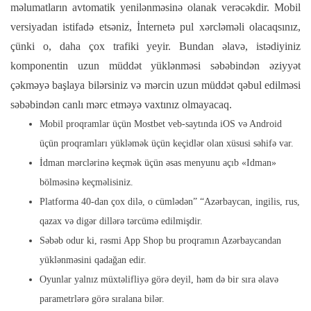
məlumatların avtomatik yenilənməsinə olanak verəcəkdir. Mobil
versiyadan istifadə etsəniz, İnternetə pul xərcləməli olacaqsınız,
çünki o, daha çox trafiki yeyir. Bundan əlavə, istədiyiniz
komponentin uzun müddət yüklənməsi səbəbindən əziyyət
çəkməyə başlaya bilərsiniz və mərcin uzun müddət qəbul edilməsi
səbəbindən canlı mərc etməyə vaxtınız olmayacaq.
Mobil proqramlar üçün Mostbet veb-saytında iOS və Android
üçün proqramları yükləmək üçün keçidlər olan xüsusi səhifə var.
İdman mərclərinə keçmək üçün əsas menyunu açıb «Idman»
bölməsinə keçməlisiniz.
Platforma 40-dan çox dilə, o cümlədən” “Azərbaycan, ingilis, rus,
qazax və digər dillərə tərcümə edilmişdir.
Səbəb odur ki, rəsmi App Shop bu proqramın Azərbaycandan
yüklənməsini qadağan edir.
Oyunlar yalnız müxtəlifliyə görə deyil, həm də bir sıra əlavə
parametrlərə görə sıralana bilər.