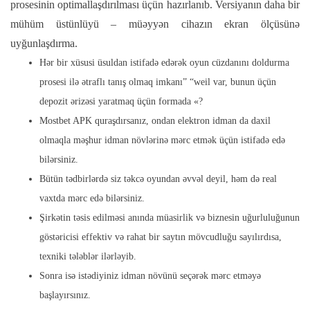
prosesinin optimallaşdırılması üçün hazırlanıb. Versiyanın daha bir
mühüm üstünlüyü – müəyyən cihazın ekran ölçüsünə
uyğunlaşdırma.
Hər bir xüsusi üsuldan istifadə edərək oyun cüzdanını doldurma
prosesi ilə ətraflı tanış olmaq imkanı” “weil var, bunun üçün
depozit ərizəsi yaratmaq üçün formada «?
Mostbet APK quraşdırsanız, ondan elektron idman da daxil
olmaqla məşhur idman növlərinə mərc etmək üçün istifadə edə
bilərsiniz.
Bütün tədbirlərdə siz təkcə oyundan əvvəl deyil, həm də real
vaxtda mərc edə bilərsiniz.
Şirkətin təsis edilməsi anında müasirlik və biznesin uğurluluğunun
göstəricisi effektiv və rahat bir saytın mövcudluğu sayılırdısa,
texniki tələblər ilərləyib.
Sonra isə istədiyiniz idman növünü seçərək mərc etməyə
başlayırsınız.