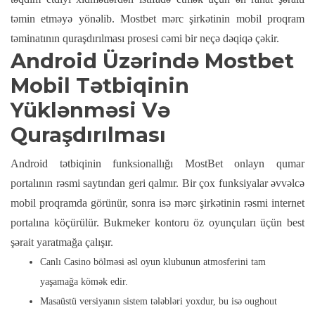
təmin etməyə yönəlib. Mostbet mərc şirkətinin mobil proqram
təminatının quraşdırılması prosesi cəmi bir neçə dəqiqə çəkir.
Android Üzərində Mostbet
Mobil Tətbiqinin
Yüklənməsi Və
Quraşdırılması
Android tətbiqinin funksionallığı MostBet onlayn qumar
portalının rəsmi saytından geri qalmır. Bir çox funksiyalar əvvəlcə
mobil proqramda görünür, sonra isə mərc şirkətinin rəsmi internet
portalına köçürülür. Bukmeker kontoru öz oyunçuları üçün best
şərait yaratmağa çalışır.
Canlı Casino bölməsi əsl oyun klubunun atmosferini tam
yaşamağa kömək edir.
Masaüstü versiyanın sistem tələbləri yoxdur, bu isə oughout