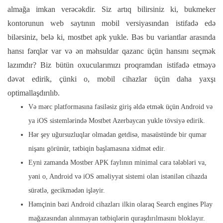
almağa imkan verəcəkdir. Siz artıq bilirsiniz ki, bukmeker
kontorunun web saytının mobil versiyasından istifadə edə
bilərsiniz, belə ki, mostbet apk yukle. Bəs bu variantlar arasında
hansı fərqlər var və ən məhsuldar qazanc üçün hansını seçmək
lazımdır? Biz bütün oxucularımızı proqramdan istifadə etməyə
dəvət edirik, çünki o, mobil cihazlar üçün daha yaxşı
optimallaşdırılıb.
Və mərc platformasına fasiləsiz giriş əldə etmək üçün Android və
ya iOS sistemlərində Mostbet Azerbaycan yukle tövsiyə edirik.
Hər şey uğursuzluqlar olmadan getdisə, masaüstünde bir qumar
nişanı görünür, tətbiqin başlamasına xidmət edir.
Eyni zamanda Mostber APK faylının minimal cara tələbləri va,
yəni o, Android və iOS əməliyyat sistemi olan istənilən cihazda
sürətlə, gecikmədən işləyir.
Həmçinin bəzi Android cihazları ilkin olaraq Search engines Play
mağazasından alınmayan tətbiqlərin quraşdırılmasını bloklayır.