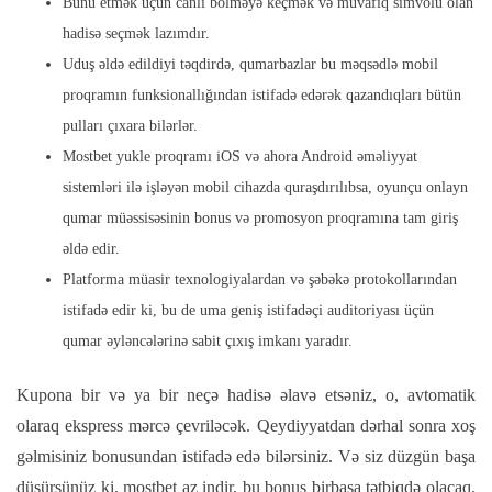
Bunu etmək üçün canlı bölməyə keçmək və müvafiq simvolu olan
hadisə seçmək lazımdır.
Uduş əldə edildiyi təqdirdə, qumarbazlar bu məqsədlə mobil
proqramın funksionallığından istifadə edərək qazandıqları bütün
pulları çıxara bilərlər.
Mostbet yukle proqramı iOS və ahora Android əməliyyat
sistemləri ilə işləyən mobil cihazda quraşdırılıbsa, oyunçu onlayn
qumar müəssisəsinin bonus və promosyon proqramına tam giriş
əldə edir.
Platforma müasir texnologiyalardan və şəbəkə protokollarından
istifadə edir ki, bu de uma geniş istifadəçi auditoriyası üçün
qumar əyləncələrinə sabit çıxış imkanı yaradır.
Kupona bir və ya bir neçə hadisə əlavə etsəniz, o, avtomatik
olaraq ekspress mərcə çevriləcək. Qeydiyyatdan dərhal sonra xoş
gəlmisiniz bonusundan istifadə edə bilərsiniz. Və siz düzgün başa
düşürsünüz ki, mostbet az indir, bu bonus birbaşa tətbiqdə olacaq.