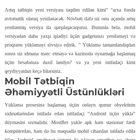
Artıq tətbiqin yeni versiyası təqdim edilən kimi” “arxa fonda
avtomatik olaraq yenilənəcək. Növbəti dəfə siz onu açanda artıq
yenilənmiş versiya ilə qarşılaşacaqsınız. Bununla belə, mobil
versiyadan daha yaxşı işlədiyi üçün gadgetınızı yeniləməyi və
proqramı yükləməyi tövsiyə edirik. ” Yükləmə tamamlandıqdan
sonra siz idmana mərc etməyə və kazinoda oynamağa başlamaq
üçün hesabınıza daxil landyn? və ya yeni istifadəçi kimi
qeydiyyatdan keçə bilərsiniz.
Mobil Tətbiqin
Əhəmiyyətli Üstünlükləri
Yükləmə prosesinə başlamaq üçün onlayn qumar obyektinin
xidmətlərindən istifadə edən istifadəçi “Android üçün yüklə”
düyməsini sıxmalıdır. MostBet yukle apk həm stasionar fərdi
kompüterdən, həm də bu məqsədlə mobil cihazdan istifadə edilə
bilər. Android əməliyyat sistemi ilə işləyən smartfon və ahora