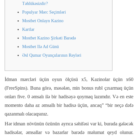
Təhlükəsizdir?
Populyar Mərc Seçimləri
Mostbet Onlayn Kazino
Kartlar
Mostbet Kazino Şirkəti Barədə
Mostbet Ilə Ad Günü
Əsl Qumar Oyunçularının Rəyləri
İdman mərcləri üçün oyun ölçüsü x5, Kazinolar üçün x60
(FreeSpins). Buna görə, məsələn, min bonus rubl çıxarmaq üçün
onları five. 0 əmsalı ilə bir hadisəyə qoymaq lazımdır. Və en este
momento daha az əmsallı bir hadisə üçün, ancaq” “bir neçə dəfə
qazanmalı olacaqsınız.
Hər idman növünün özünün ayrıca səhifəsi var ki, burada gələcək
hadisələr, əmsallar və bazarlar barədə məlumat qeyd olunur.