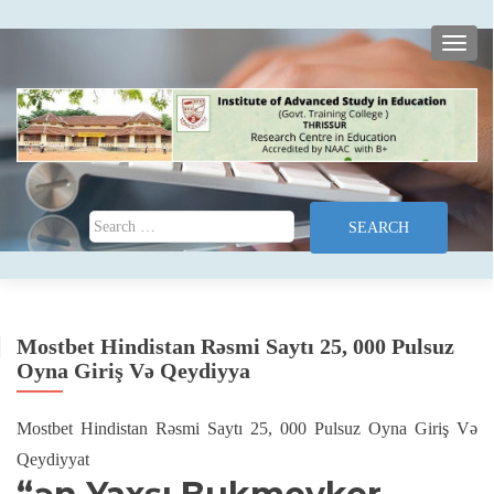
TOGG
Search for:
Mostbet Hindistan Rəsmi Saytı 25, 000 Pulsuz
Oyna Giriş Və Qeydiyya
Mostbet Hindistan Rəsmi Saytı 25, 000 Pulsuz Oyna Giriş Və
Qeydiyyat