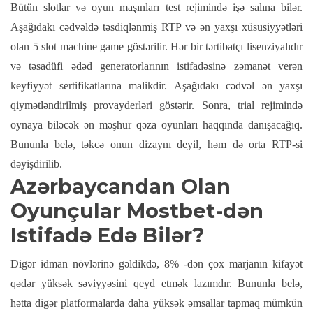
Bütün slotlar və oyun maşınları test rejimində işə salına bilər.
Aşağıdakı cədvəldə təsdiqlənmiş RTP və ən yaxşı xüsusiyyətləri
olan 5 slot machine game göstərilir. Hər bir tərtibatçı lisenziyalıdır
və təsadüfi ədəd generatorlarının istifadəsinə zəmanət verən
keyfiyyət sertifikatlarına malikdir. Aşağıdakı cədvəl ən yaxşı
qiymətləndirilmiş provayderləri göstərir. Sonra, trial rejimində
oynaya biləcək ən məşhur qəza oyunları haqqında danışacağıq.
Bununla belə, təkcə onun dizaynı deyil, həm də orta RTP-si
dəyişdirilib.
Azərbaycandan Olan
Oyunçular Mostbet-dən
Istifadə Edə Bilər?
Digər idman növlərinə gəldikdə, 8% -dən çox marjanın kifayət
qədər yüksək səviyyəsini qeyd etmək lazımdır. Bununla belə,
hətta digər platformalarda daha yüksək əmsallar tapmaq mümkün