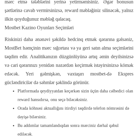
mərc etmə tələblərini yerinə yetirməmisiniz. Əgər bonusun
şərtlərinə cavab vermirsinizsə, reward məbləğiniz silinəcək, yalnız
ilkin qoyduğunuz məbləğ qalacaq.
Mostbet Kazino Oyunları Seçimləri
Riskinizi daha ənənəvi şəkildə hedcinq etmək qərarına gəlsəniz,
MostBet həmçinin mərc sığortası və ya geri satın alma seçimlərini
təqdim edir. Analitikanızın düzgünlüyünə artıq əmin deyilsinizsə
və cari qərarınızı yenidən nəzərdən keçirmək istəyirsinizsə kömək
edəcək. Yeri gəlmişkən, vaxtaşırı mostbet-də Ekspres
gücləndiricilər də səhmlər şəklində görünür.
Platformada qeydiyyatdan keçərkən sizin üçün daha cəlbedici olan
reward hansıdırsa, onu seçə biləcəksiniz.
Orada köhnəsi aktuallığını itirdiyi təqdirdə telefon nömrəsini də
dəyişə bilərsiniz.
Bu addımlar tamamlandıqdan sonra mərciniz dərhal qəbul
ediləcək.