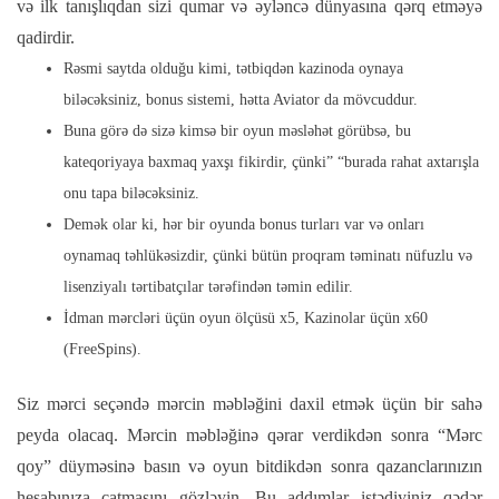
və ilk tanışlıqdan sizi qumar və əyləncə dünyasına qərq etməyə
qadirdir.
Rəsmi saytda olduğu kimi, tətbiqdən kazinoda oynaya
biləcəksiniz, bonus sistemi, hətta Aviator da mövcuddur.
Buna görə də sizə kimsə bir oyun məsləhət görübsə, bu
kateqoriyaya baxmaq yaxşı fikirdir, çünki” “burada rahat axtarışla
onu tapa biləcəksiniz.
Demək olar ki, hər bir oyunda bonus turları var və onları
oynamaq təhlükəsizdir, çünki bütün proqram təminatı nüfuzlu və
lisenziyalı tərtibatçılar tərəfindən təmin edilir.
İdman mərcləri üçün oyun ölçüsü x5, Kazinolar üçün x60
(FreeSpins).
Siz mərci seçəndə mərcin məbləğini daxil etmək üçün bir sahə
peyda olacaq. Mərcin məbləğinə qərar verdikdən sonra “Mərc
qoy” düyməsinə basın və oyun bitdikdən sonra qazanclarınızın
hesabınıza çatmasını gözləyin. Bu addımlar istədiyiniz qədər