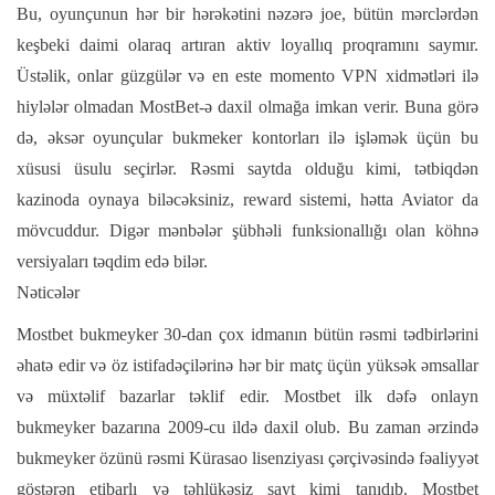
Bu, oyunçunun hər bir hərəkətini nəzərə joe, bütün mərclərdən
keşbeki daimi olaraq artıran aktiv loyallıq proqramını saymır.
Üstəlik, onlar güzgülər və en este momento VPN xidmətləri ilə
hiylələr olmadan MostBet-ə daxil olmağa imkan verir. Buna görə
də, əksər oyunçular bukmeker kontorları ilə işləmək üçün bu
xüsusi üsulu seçirlər. Rəsmi saytda olduğu kimi, tətbiqdən
kazinoda oynaya biləcəksiniz, reward sistemi, hətta Aviator da
mövcuddur. Digər mənbələr şübhəli funksionallığı olan köhnə
versiyaları təqdim edə bilər.
Nəticələr
Mostbet bukmeyker 30-dan çox idmanın bütün rəsmi tədbirlərini
əhatə edir və öz istifadəçilərinə hər bir matç üçün yüksək əmsallar
və müxtəlif bazarlar təklif edir. Mostbet ilk dəfə onlayn
bukmeyker bazarına 2009-cu ildə daxil olub. Bu zaman ərzində
bukmeyker özünü rəsmi Kürasao lisenziyası çərçivəsində fəaliyyət
göstərən etibarlı və təhlükəsiz sayt kimi tanıdıb. Mostbet