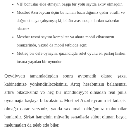
VIP bonuslar əldə etməyin başqa bir yolu saytda aktiv olmaqdır.
Mostbet Azərbaycan üçün bu icmalı bacardığımız qədər ətraflı və
doğru etməyə çalışmışıq ki, bütün əsas məqamlardan xəbərdar
olasınız.
Mostbet rəsmi saytını kompüter və ahora mobil cihazınızın
brauzerində, yaxud da mobil tətbiqdə açın;
Mütləq bir dəfə oynayın, qazandıqda rulet oyunu ən parlaq hisləri
insana yaşadan bir oyundur.
Qeydiyyatı tamamladıqdan sonra avtomatik olaraq şəxsi
kabinetinizə yönləndiriləcəksiniz. Artıq hesabınızın balansınızı
artıra biləcəksiniz və heç bir məhdudiyyət olmadan real pulla
oynamağa başlaya biləcəksiniz. Mostbet Azərbaycanın istifadəçisi
olmağa qərar versəniz, yadda saxlamalı olduğunuz məlumatlar
bunlardır. Şirkət həmçinin müvafiq sənədlərlə sübut olunan başqa
məlumatları da tələb edə bilər.