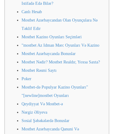
Istifadə Edə Bilər?
Canlı Hesab
Mostbet Azərbaycandan Olan Oyunçulara Nə
Təklif Edir
Mostbet Kazino Oyunları Seçimləri
“mostbet Az Idman Mərc Oyunları Və Kazino
Mostbet Azərbaycanda Bonuslar
Mostbet Nədir? Mostbet Realdır, Yoxsa Saxta?
Mostbet Rəsmi Saytı
Poker
Mostbet-də Populyar Kazino Oyunları”
“[newline]mostbet Oyunları
Qeydiyyat Və Mostbet-ə
Nərgiz Əliyeva
Sosial Şəbəkələrdə Bonuslar
Mostbet Azərbaycanda Qanuni Və