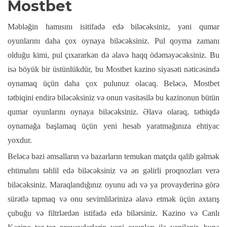
Mostbet
Məbləğin hamısını isitifadə edə biləcəksiniz, yəni qumar
oyunlarını daha çox oynaya biləcəksiniz. Pul qoyma zamanı
olduğu kimi, pul çıxararkən də əlavə haqq ödəməyəcəksiniz. Bu
isə böyük bir üstünlükdür, bu Mostbet kazino siyasəti nəticəsində
oynamaq üçün daha çox pulunuz olacaq. Beləcə, Mostbet
tətbiqini endirə biləcəksiniz və onun vasitəsilə bu kazinonun bütün
qumar oyunlarını oynaya biləcəksiniz. Əlavə olaraq, tətbiqdə
oynamağa başlamaq üçün yeni hesab yaratmağınıza ehtiyac
yoxdur.
Beləcə bəzi əmsalların və bazarların temukan matçda qalib gəlmək
ehtimalını təhlil edə biləcəksiniz və ən gəlirli proqnozları verə
biləcəksiniz. Maraqlandığınız oyunu adı və ya provayderinə görə
sürətlə tapmaq və onu sevimlilərinizə əlavə etmək üçün axtarış
çubuğu və filtrlərdən istifadə edə bilərsiniz. Kazino və Canlı