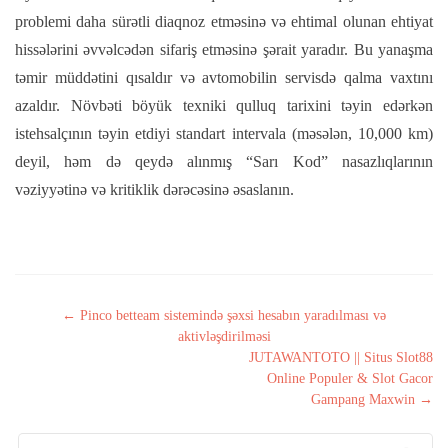
problemi daha sürətli diaqnoz etməsinə və ehtimal olunan ehtiyat
hissələrini əvvəlcədən sifariş etməsinə şərait yaradır. Bu yanaşma
təmir müddətini qısaldır və avtomobilin servisdə qalma vaxtını
azaldır. Növbəti böyük texniki qulluq tarixini təyin edərkən
istehsalçının təyin etdiyi standart intervala (məsələn, 10,000 km)
deyil, həm də qeydə alınmış “Sarı Kod” nasazlıqlarının
vəziyyətinə və kritiklik dərəcəsinə əsaslanın.
Post navigation
←
Pinco betteam sistemində şəxsi hesabın yaradılması və
aktivləşdirilməsi
JUTAWANTOTO || Situs Slot88
Online Populer & Slot Gacor
Gampang Maxwin
→
Search for: