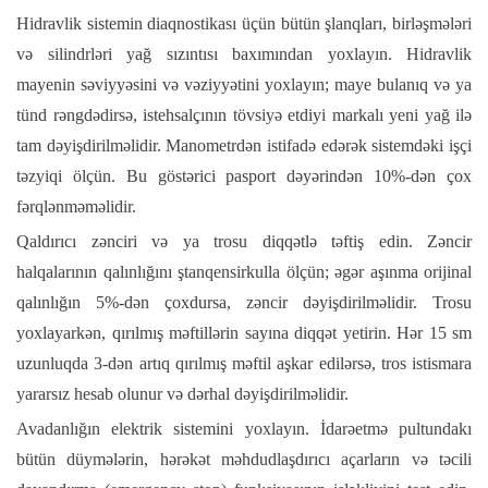
Hidravlik sistemin diaqnostikası üçün bütün şlanqları, birləşmələri
və silindrləri yağ sızıntısı baxımından yoxlayın. Hidravlik
mayenin səviyyəsini və vəziyyətini yoxlayın; maye bulanıq və ya
tünd rəngdədirsə, istehsalçının tövsiyə etdiyi markalı yeni yağ ilə
tam dəyişdirilməlidir. Manometrdən istifadə edərək sistemdəki işçi
təzyiqi ölçün. Bu göstərici pasport dəyərindən 10%-dən çox
fərqlənməməlidir.
Qaldırıcı zənciri və ya trosu diqqətlə təftiş edin. Zəncir
halqalarının qalınlığını ştanqensirkulla ölçün; əgər aşınma orijinal
qalınlığın 5%-dən çoxdursa, zəncir dəyişdirilməlidir. Trosu
yoxlayarkən, qırılmış məftillərin sayına diqqət yetirin. Hər 15 sm
uzunluqda 3-dən artıq qırılmış məftil aşkar edilərsə, tros istismara
yararsız hesab olunur və dərhal dəyişdirilməlidir.
Avadanlığın elektrik sistemini yoxlayın. İdarəetmə pultundakı
bütün düymələrin, hərəkət məhdudlaşdırıcı açarların və təcili