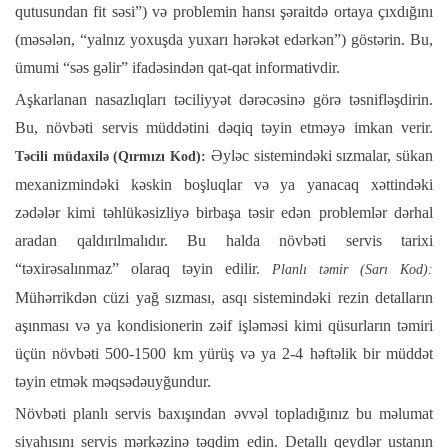
qutusundan fit səsi”) və problemin hansı şəraitdə ortaya çıxdığını
(məsələn, “yalnız yoxuşda yuxarı hərəkət edərkən”) göstərin. Bu,
ümumi “səs gəlir” ifadəsindən qat-qat informativdir.
Aşkarlanan nasazlıqları təciliyyət dərəcəsinə görə təsnifləşdirin.
Bu, növbəti servis müddətini dəqiq təyin etməyə imkan verir.
Əyləc sistemindəki sızmalar, sükan
Təcili müdaxilə (Qırmızı Kod):
mexanizmindəki kəskin boşluqlar və ya yanacaq xəttindəki
zədələr kimi təhlükəsizliyə birbaşa təsir edən problemlər dərhal
aradan qaldırılmalıdır. Bu halda növbəti servis tarixi
“təxirəsalınmaz” olaraq təyin edilir.
Planlı təmir (Sarı Kod):
Mühərrikdən cüzi yağ sızması, asqı sistemindəki rezin detalların
aşınması və ya kondisionerin zəif işləməsi kimi qüsurların təmiri
üçün növbəti 500-1500 km yürüş və ya 2-4 həftəlik bir müddət
təyin etmək məqsədəuyğundur.
Növbəti planlı servis baxışından əvvəl topladığınız bu məlumat
siyahısını servis mərkəzinə təqdim edin. Detallı qeydlər ustanın