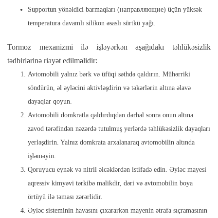
Supportun yönəldici barmaqları (направляющие) üçün yüksək
temperatura davamlı silikon əsaslı sürtkü yağı.
Tormoz mexanizmi ilə işləyərkən aşağıdakı təhlükəsizlik
tədbirlərinə riayət edilməlidir:
Avtomobili yalnız bərk və üfüqi səthdə qaldırın. Mühərriki
söndürün, əl əyləcini aktivləşdirin və təkərlərin altına əlavə
dayaqlar qoyun.
Avtomobili domkratla qaldırdıqdan dərhal sonra onun altına
zavod tərəfindən nəzərdə tutulmuş yerlərdə təhlükəsizlik dayaqları
yerləşdirin. Yalnız domkrata arxalanaraq avtomobilin altında
işləməyin.
Qoruyucu eynək və nitril əlcəklərdən istifadə edin. Əyləc mayesi
aqressiv kimyəvi tərkibə malikdir, dəri və avtomobilin boya
örtüyü ilə təması zərərlidir.
Əyləc sisteminin havasını çıxararkən mayenin ətrafa sıçramasının