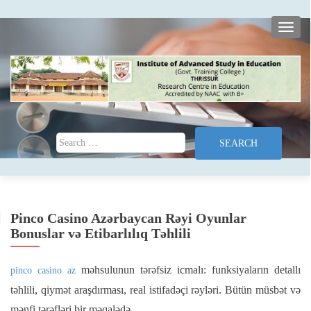
TOGG
Search for:
Pinco Casino Azərbaycan Rəyi Oyunlar
Bonuslar və Etibarlılıq Təhlili
məhsulunun tərəfsiz icmalı: funksiyaların detallı
pinco casino az
təhlili, qiymət araşdırması, real istifadəçi rəyləri. Bütün müsbət və
mənfi tərəfləri bir məqalədə.