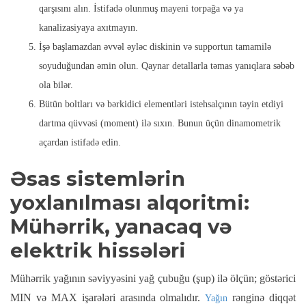
qarşısını alın. İstifadə olunmuş mayeni torpağa və ya
kanalizasiyaya axıtmayın.
İşə başlamazdan əvvəl əyləc diskinin və supportun tamamilə
soyuduğundan əmin olun. Qaynar detallarla təmas yanıqlara səbəb
ola bilər.
Bütün boltları və bərkidici elementləri istehsalçının təyin etdiyi
dartma qüvvəsi (moment) ilə sıxın. Bunun üçün dinamometrik
açardan istifadə edin.
Əsas sistemlərin
yoxlanılması alqoritmi:
Mühərrik, yanacaq və
elektrik hissələri
Mühərrik yağının səviyyəsini yağ çubuğu (şup) ilə ölçün; göstərici
MIN və MAX işarələri arasında olmalıdır.
rənginə diqqət
Yağın