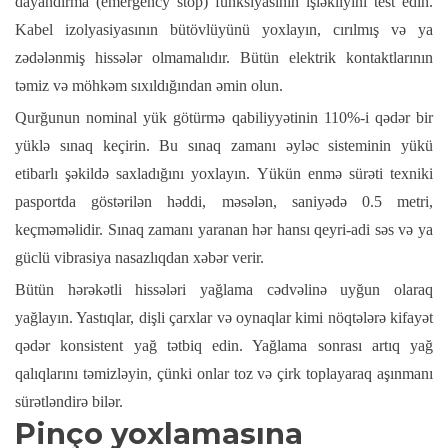
dayandırma (emergency stop) funksiyasının işləkliyini test edin.
Kabel izolyasiyasının bütövlüyünü yoxlayın, cırılmış və ya
zədələnmiş hissələr olmamalıdır. Bütün elektrik kontaktlarının
təmiz və möhkəm sıxıldığından əmin olun.
Qurğunun nominal yük götürmə qabiliyyətinin 110%-i qədər bir
yüklə sınaq keçirin. Bu sınaq zamanı əyləc sisteminin yükü
etibarlı şəkildə saxladığını yoxlayın. Yükün enmə sürəti texniki
pasportda göstərilən həddi, məsələn, saniyədə 0.5 metri,
keçməməlidir. Sınaq zamanı yaranan hər hansı qeyri-adi səs və ya
güclü vibrasiya nasazlıqdan xəbər verir.
Bütün hərəkətli hissələri yağlama cədvəlinə uyğun olaraq
yağlayın. Yastıqlar, dişli çarxlar və oynaqlar kimi nöqtələrə kifayət
qədər konsistent yağ tətbiq edin. Yağlama sonrası artıq yağ
qalıqlarını təmizləyin, çünki onlar toz və çirk toplayaraq aşınmanı
sürətləndirə bilər.
Pinço yoxlamasına