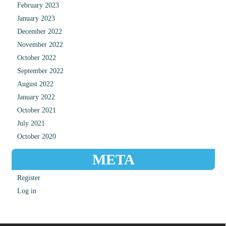
February 2023
January 2023
December 2022
November 2022
October 2022
September 2022
August 2022
January 2022
October 2021
July 2021
October 2020
META
Register
Log in