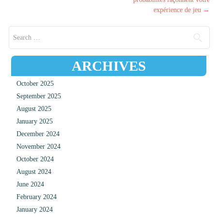
expérience de jeu
→
Search for:
ARCHIVES
October 2025
September 2025
August 2025
January 2025
December 2024
November 2024
October 2024
August 2024
June 2024
February 2024
January 2024