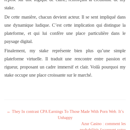
stake.
De cette manière, chacun devient acteur. Il se sent impliqué dans
une dynamique ludique. C’est cette implication qui distingue la
plateforme, et qui lui confère une place particulière dans le
paysage digital.
Finalement, my stake représente bien plus qu’une simple
plateforme virtuelle. Il traduit une rencontre entre passion et
rigueur, proposant un cadre immersif et clair. Voilà pourquoi my
stake occupe une place croissante sur le marché.
Post navigation
←
They In contrast CPA Earnings To Those Made With Porn Web. It’s
Unhappy
Azur Casino : comment les
probabilités façonnent votre