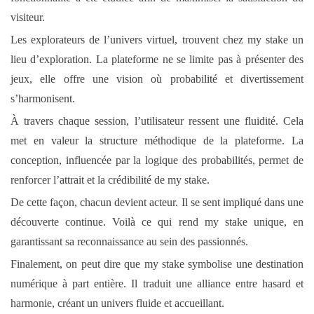
visiteur.
Les explorateurs de l’univers virtuel, trouvent chez my stake un
lieu d’exploration. La plateforme ne se limite pas à présenter des
jeux, elle offre une vision où probabilité et divertissement
s’harmonisent.
À travers chaque session, l’utilisateur ressent une fluidité. Cela
met en valeur la structure méthodique de la plateforme. La
conception, influencée par la logique des probabilités, permet de
renforcer l’attrait et la crédibilité de my stake.
De cette façon, chacun devient acteur. Il se sent impliqué dans une
découverte continue. Voilà ce qui rend my stake unique, en
garantissant sa reconnaissance au sein des passionnés.
Finalement, on peut dire que my stake symbolise une destination
numérique à part entière. Il traduit une alliance entre hasard et
harmonie, créant un univers fluide et accueillant.