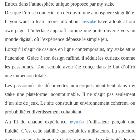
Entrez dans l’atmosphère unique proposée par my stake.
Dès que l’on se connecte, on découvre une atmosphère singulière.
If you want to learn more info about
have a look at our
mystake
own page. L’interface apparaît comme une porte ouverte vers un
monde digital, où l’expérience dépasse le simple jeu.
Lorsqu’il s’agit de casinos en ligne contemporains, my stake attire
l’attention. Grâce à son design raffiné, il séduit les curieux comme
les passionnés. Tout semble avoir été conçu dans le but d’offrir
une immersion totale.
Les passionnés de découvertes numériques identifient dans my
stake une plateforme incontournable. Il ne s’agit pas seulement
d’un site de jeux. Le site construit un environnement cohérent, où
probabilité et divertissement cohabitent.
Au fil de chaque expérience,
l’utilisateur perçoit une
mystake
fluidité. C’est cette stabilité qui séduit les utilisateurs. La structure
repose sur une logique de clarté, renforçant la crédibilité de my