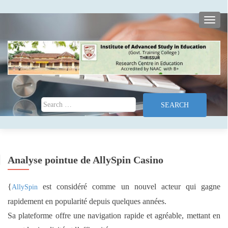
TOGG
Search for:
Analyse pointue de AllySpin Casino
{
est considéré comme un nouvel acteur qui gagne
AllySpin
rapidement en popularité depuis quelques années.
Sa plateforme offre une navigation rapide et agréable, mettant en