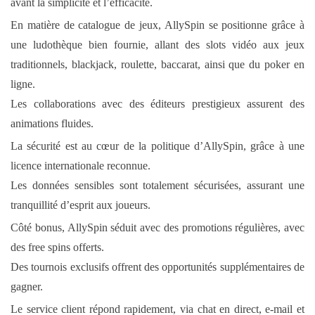
avant la simplicité et l’efficacité.
En matière de catalogue de jeux, AllySpin se positionne grâce à
une ludothèque bien fournie, allant des slots vidéo aux jeux
traditionnels, blackjack, roulette, baccarat, ainsi que du poker en
ligne.
Les collaborations avec des éditeurs prestigieux assurent des
animations fluides.
La sécurité est au cœur de la politique d’AllySpin, grâce à une
licence internationale reconnue.
Les données sensibles sont totalement sécurisées, assurant une
tranquillité d’esprit aux joueurs.
Côté bonus, AllySpin séduit avec des promotions régulières, avec
des free spins offerts.
Des tournois exclusifs offrent des opportunités supplémentaires de
gagner.
Le service client répond rapidement, via chat en direct, e-mail et