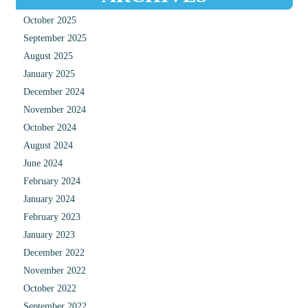
October 2025
September 2025
August 2025
January 2025
December 2024
November 2024
October 2024
August 2024
June 2024
February 2024
January 2024
February 2023
January 2023
December 2022
November 2022
October 2022
September 2022