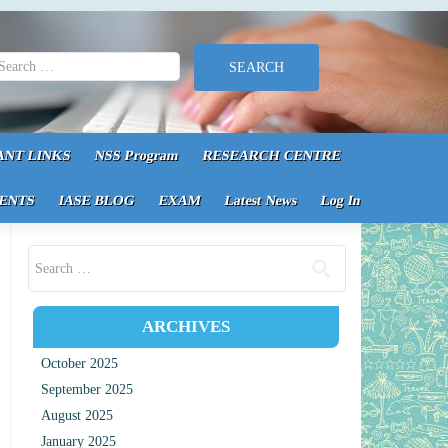
earch for:
ANT LINKS
NSS Program
RESEARCH CENTRE
ENTS
IASE BLOG
EXAM
Latest News
Log In
Search for:
ARCHIVES
October 2025
September 2025
August 2025
January 2025