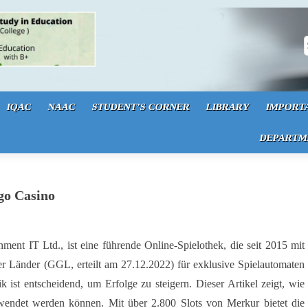
S
IQAC
NAAC
STUDENT’S CORNER
LIBRARY
IMPORT
DEPARTM
go Casino
ment IT Ltd., ist eine führende Online-Spielothek, die seit 2015 mit
r Länder (GGL, erteilt am 27.12.2022) für exklusive Spielautomaten
ik ist entscheidend, um Erfolge zu steigern. Dieser Artikel zeigt, wie
wendet werden können. Mit über 2.800 Slots von Merkur bietet die