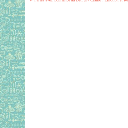
Post navigation
←
Pariez avec Confiance au BetFury Casino : Émotion et R