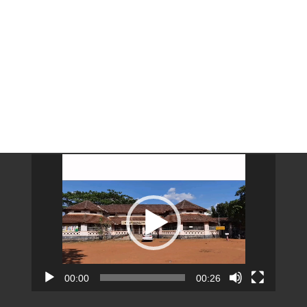
Video
Player
00:00
00:26