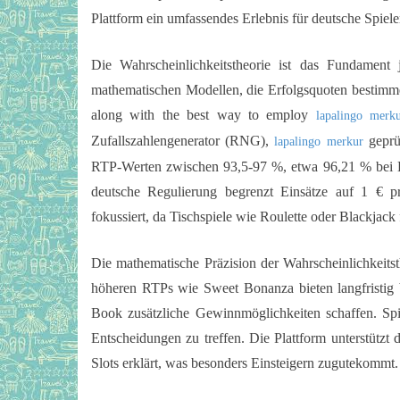
Plattform ein umfassendes Erlebnis für deutsche Spieler
Die Wahrscheinlichkeitstheorie ist das Fundament 
mathematischen Modellen, die Erfolgsquoten bestimme
along with the best way to employ
lapalingo merk
Zufallszahlengenerator (RNG),
geprüf
lapalingo merkur
RTP-Werten zwischen 93,5-97 %, etwa 96,21 % bei Boo
deutsche Regulierung begrenzt Einsätze auf 1 € 
fokussiert, da Tischspiele wie Roulette oder Blackjack 
Die mathematische Präzision der Wahrscheinlichkeitsth
höheren RTPs wie Sweet Bonanza bieten langfristig 
Book zusätzliche Gewinnmöglichkeiten schaffen. Sp
Entscheidungen zu treffen. Die Plattform unterstützt 
Slots erklärt, was besonders Einsteigern zugutekommt.