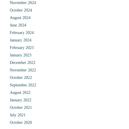
November 2024
October 2024
August 2024
June 2024
February 2024
January 2024
February 2023
January 2023
December 2022
November 2022
October 2022
September 2022
August 2022
January 2022
October 2021
July 2021
October 2020