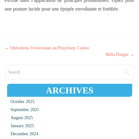
excelle dans l’application de principes probabilistes. Optez pour
une posture lucide pour une épopée envoûtante et fortifiée.
Post navigation
←
Opérations Victorieuses au PlayJonny Casino
Bella Danger
→
Search for:
ARCHIVES
October 2025
September 2025
August 2025
January 2025
December 2024