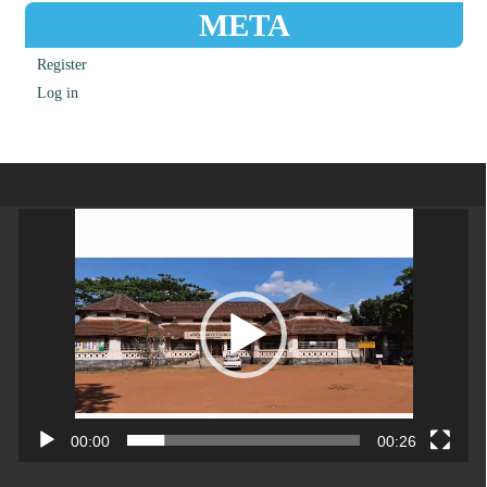
META
Register
Log in
Video
Player
00:00
00:26